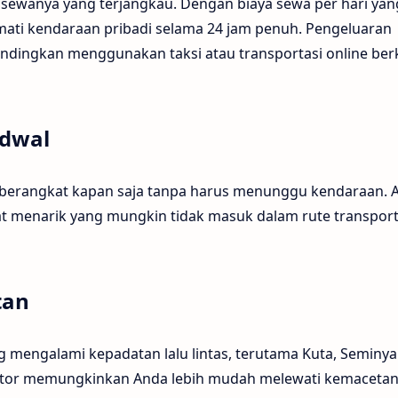
 sewanya yang terjangkau. Dengan biaya sewa per hari yan
mati kendaraan pribadi selama 24 jam penuh. Pengeluaran
bandingkan menggunakan taksi atau transportasi online berk
adwal
erangkat kapan saja tanpa harus menunggu kendaraan. 
at menarik yang mungkin tidak masuk dalam rute transport
tan
g mengalami kepadatan lalu lintas, terutama Kuta, Seminya
or memungkinkan Anda lebih mudah melewati kemaceta