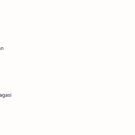
an
agasi