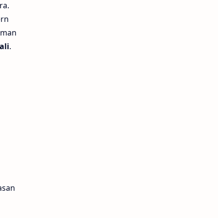
ra.
ern
yaman
ali
.
asan