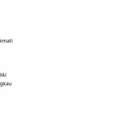
ikmati
iki
ngkau