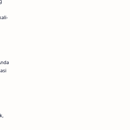
g
ali-
Anda
asi
k,
n